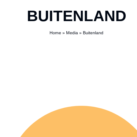
BUITENLAND
Home
»
Media
»
Buitenland