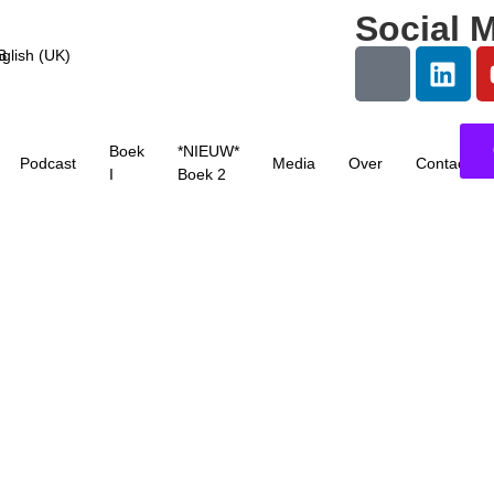
Social M
glish (UK)
Boek
*NIEUW*
Podcast
Media
Over
Contact
I
Boek 2