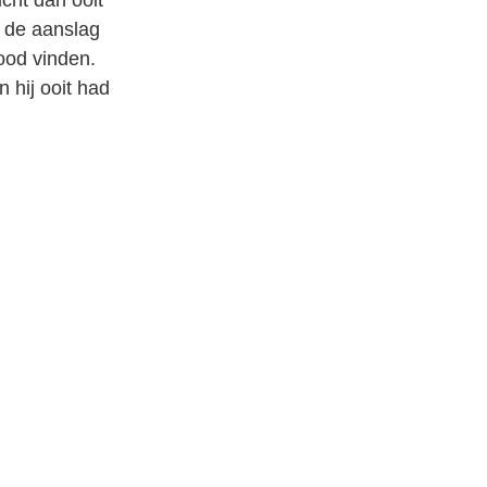
cht dan ooit
j de aanslag
ood vinden.
n hij ooit had